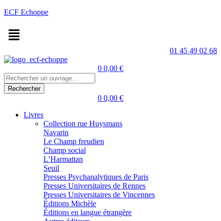
ECF Echoppe
Menu
01 45 49 02 68
Menu
0
0,00
€
0
0,00
€
Livres
Collection rue Huysmans
Navarin
Le Champ freudien
Champ social
L’Harmattan
Seuil
Presses Psychanalytiques de Paris
Presses Universitaires de Rennes
Presses Universitaires de Vincennes
Éditions Michèle
Éditions en langue étrangère