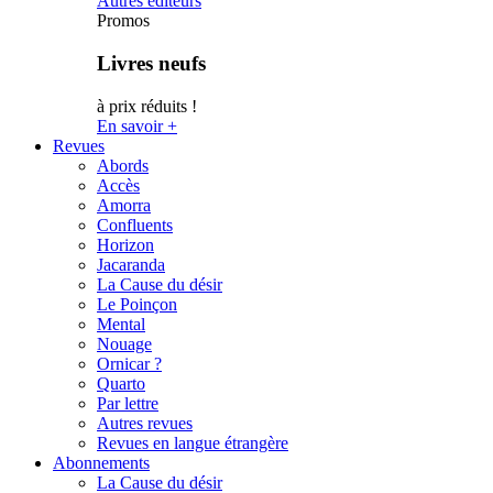
Autres éditeurs
Promos
Livres neufs
à prix réduits !
En savoir +
Revues
Abords
Accès
Amorra
Confluents
Horizon
Jacaranda
La Cause du désir
Le Poinçon
Mental
Nouage
Ornicar ?
Quarto
Par lettre
Autres revues
Revues en langue étrangère
Abonnements
La Cause du désir