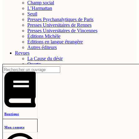
Champ social
L’Harmattan
Seuil
Presses Psychanalytiques de Paris
Presses Universitaires de Rennes
Presses Universitaires de Vincennes
Éditions Michèle
Éditions en langue étrangère
Autres éditeurs
Revues
La Cause du désir
Quarto
Mental
Ornicar ?
Autres revues
Revues en langue étrangère
Abonnements
La Cause du désir
Quarto
Mental
The Lacanian Review
Boutique
Supports numériques
Livres numériques
Mon compte
Revues numériques
CD / DVD