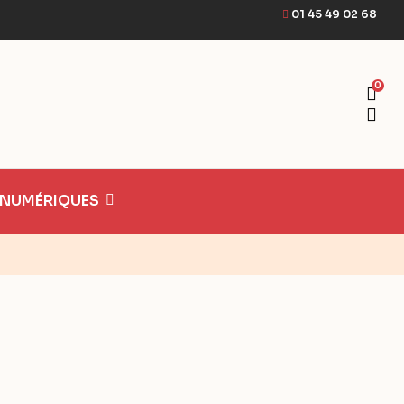
01 45 49 02 68
0
 NUMÉRIQUES