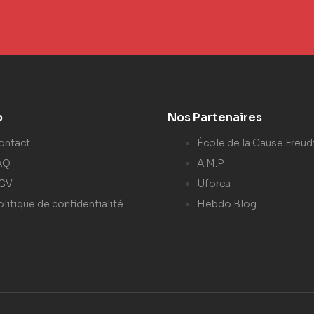
p
Nos Partenaires
ontact
École de la Cause Freud
AQ
A.M.P
GV
Uforca
litique de confidentialité
Hebdo Blog