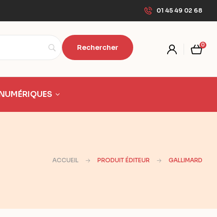
01 45 49 02 68
0
NUMÉRIQUES
ACCUEIL
PRODUIT ÉDITEUR
GALLIMARD