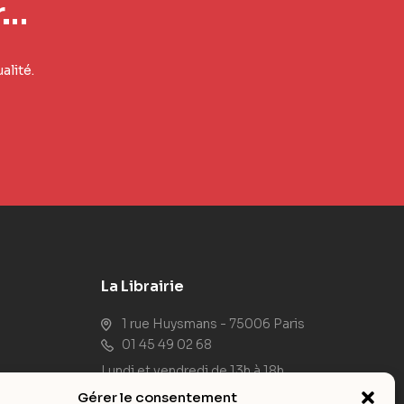
r…
alité.
La Librairie
1 rue Huysmans - 75006 Paris
01 45 49 02 68
Lundi et vendredi de 13h à 18h
Du mardi au jeudi de 10h à 18h
Gérer le consentement