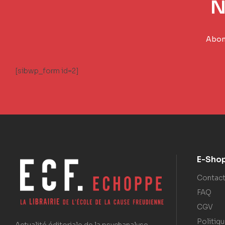
N
Abonn
[sibwp_form id=2]
E-Sho
Contac
FAQ
CGV
Politiqu
Actualité éditoriale de la psychanalyse