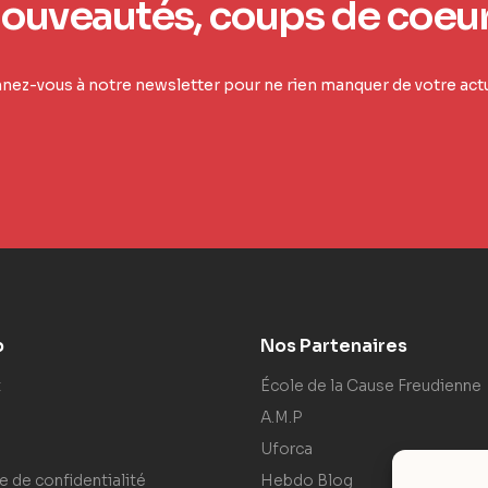
ouveautés, coups de coeu
ez-vous à notre newsletter pour ne rien manquer de votre actu
p
Nos Partenaires
t
École de la Cause Freudienne
A.M.P
Uforca
e de confidentialité
Hebdo Blog