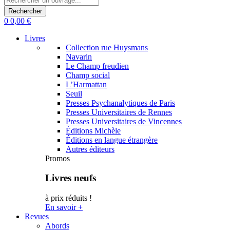
0
0,00
€
Livres
Collection rue Huysmans
Navarin
Le Champ freudien
Champ social
L’Harmattan
Seuil
Presses Psychanalytiques de Paris
Presses Universitaires de Rennes
Presses Universitaires de Vincennes
Éditions Michèle
Éditions en langue étrangère
Autres éditeurs
Promos
Livres neufs
à prix réduits !
En savoir +
Revues
Abords