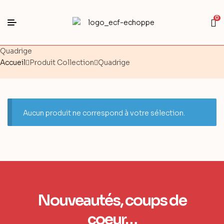
0
Quadrige
Accueil
Produit Collection
Quadrige
Aucun produit ne correspond à votre sélection.
Nouveautés, coups de
coeur…