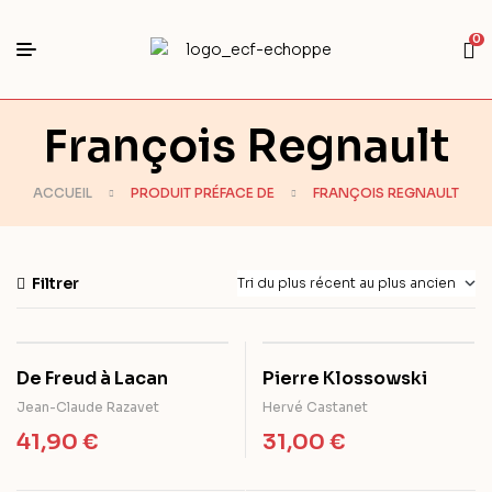
0
François Regnault
ACCUEIL
PRODUIT PRÉFACE DE
FRANÇOIS REGNAULT
Filtrer
De Freud à Lacan
Pierre Klossowski
Jean-Claude Razavet
Hervé Castanet
41,90
€
31,00
€