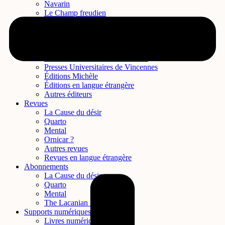
Navarin
Le Champ freudien
Champ social
L’Harmattan
Seuil
Presses Psychanalytiques de Paris
Presses Universitaires de Rennes
Presses Universitaires de Vincennes
Éditions Michèle
Éditions en langue étrangère
Autres éditeurs
Revues
La Cause du désir
Quarto
Mental
Ornicar ?
Autres revues
Revues en langue étrangère
Abonnements
La Cause du désir
Quarto
Mental
The Lacanian Review
Supports numériques
Livres numériques