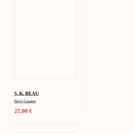
S. K. BEAU
Hervé Castanet
27,00
€