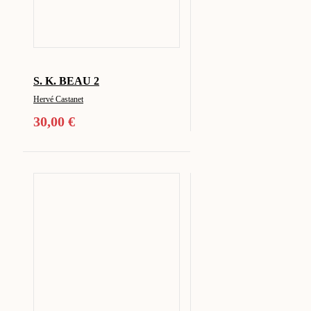
S. K. BEAU 2
Hervé Castanet
30,00
€