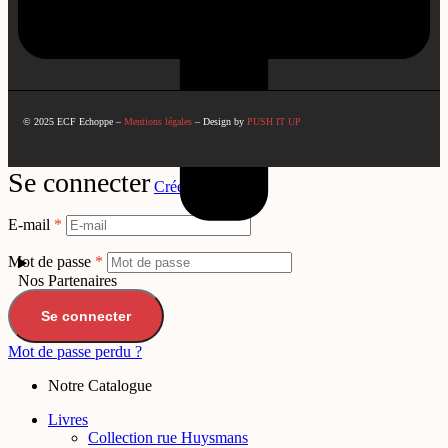
© 2025 ECF Echoppe –
Mentions légales
– Design by
PUSH IT UP
Se connecter
Créer un compte
E-mail
*
Mot de passe
*
Nos Partenaires
Se connecter
Mot de passe perdu ?
Notre Catalogue
Livres
Collection rue Huysmans