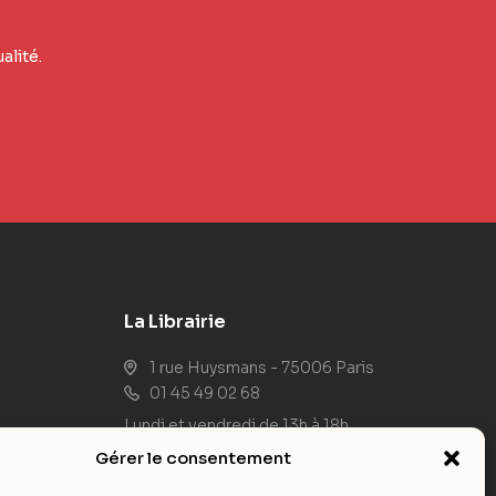
alité.
La Librairie
1 rue Huysmans - 75006 Paris
01 45 49 02 68
Lundi et vendredi de 13h à 18h
Du mardi au jeudi de 10h à 18h
Gérer le consentement
Samedi de 10h à 17h