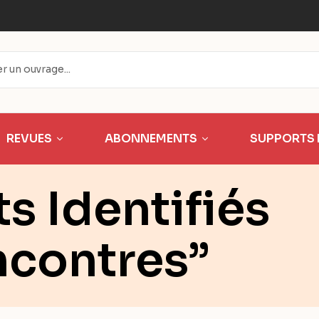
REVUES
ABONNEMENTS
SUPPORTS 
s Identifiés
ncontres”