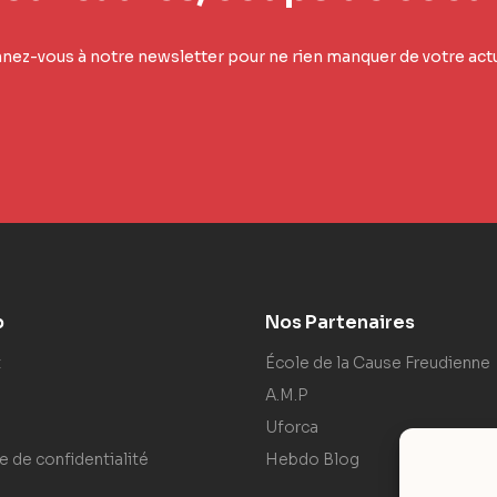
ez-vous à notre newsletter pour ne rien manquer de votre actu
p
Nos Partenaires
t
École de la Cause Freudienne
A.M.P
Uforca
e de confidentialité
Hebdo Blog