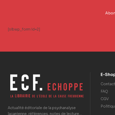
Abonn
[sibwp_form id=2]
E-Sho
Contac
FAQ
CGV
Politiqu
Actualité éditoriale de la psychanalyse
lacanienne, références, notes de lecture…