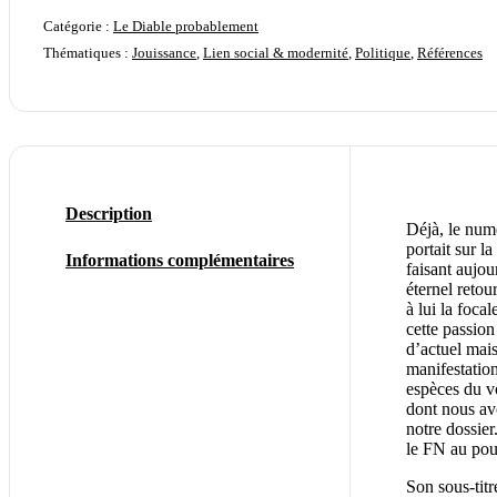
Catégorie :
Le Diable probablement
Thématiques :
Jouissance
,
Lien social & modernité
,
Politique
,
Références
Description
Déjà, le num
portait sur l
Informations complémentaires
faisant aujo
éternel retou
à lui la foca
cette passion
d’actuel mais
manifestation
espèces du v
dont nous avo
notre dossier.
le FN au pou
Son sous-tit