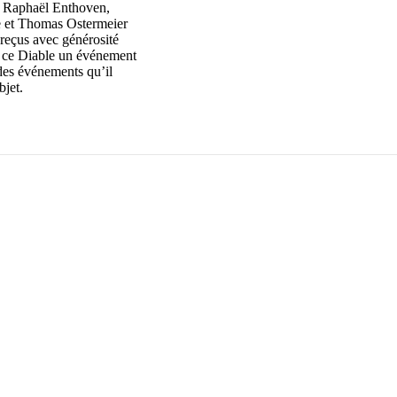
, Raphaël Enthoven,
e et Thomas Ostermeier
 reçus avec générosité
e ce Diable un événement
 des événements qu’il
bjet.