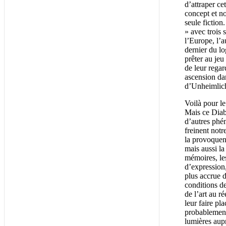
d’attraper ce
concept et no
seule fiction
» avec trois s
l’Europe, l’a
dernier du lo
prêter au jeu
de leur regar
ascension dan
d’Unheimlic
Voilà pour l
Mais ce Diabl
d’autres phé
freinent notr
la provoquent
mais aussi l
mémoires, les 
d’expression
plus accrue d
conditions de
de l’art au 
leur faire pl
probablement
lumières aup