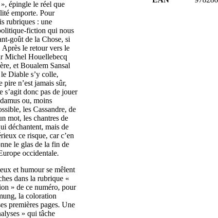
», épingle le réel que
lité emporte. Pour
ois rubriques : une
olitique-fiction qui nous
nt-goût de la Chose, si
. Après le retour vers le
par Michel Houellebecq
ière, et Boualem Sansal
le Diable s’y colle,
 pire n’est jamais sûr,
ne s’agit donc pas de jouer
radamus ou, moins
ssible, les Cassandre, de
 un mot, les chantres de
ui déchantent, mais de
rieux ce risque, car c’en
onne le glas de la fin de
 Europe occidentale.
rieux et humour se mêlent
ches dans la rubrique «
tion » de ce numéro, pour
mung, la coloration
 ses premières pages. Une
alyses » qui tâche