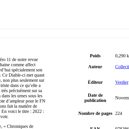
Poids
0,290 
éro 11 de notre revue
a haine comme affect
Auteur
Collecti
urd’hui spécialement son
r. Ce Diable-ci met quant
le, non plus seulement sur
Éditeur
Verdier
 triste dans ce qu’elle a
 très précisément sur sa
Date de
 dans les urnes sous les
Novemb
publication
ote d’ampleur pour le FN
ns fait la matière de
 En voici le titre : 2022 :
Nombre de pages
224
voir.
re, « Chroniques de
EAN
978286