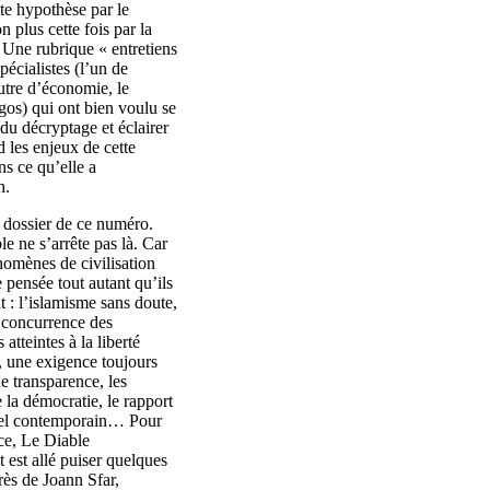
tte hypothèse par le
n plus cette fois par la
. Une rubrique « entretiens
pécialistes (l’un de
utre d’économie, le
gos) qui ont bien voulu se
 du décryptage et éclairer
d les enjeux de cette
s ce qu’elle a
h.
e dossier de ce numéro.
e ne s’arrête pas là. Car
nomènes de civilisation
e pensée tout autant qu’ils
 : l’islamisme sans doute,
a concurrence des
atteintes à la liberté
, une exigence toujours
e transparence, les
 la démocratie, le rapport
réel contemporain… Pour
ace, Le Diable
 est allé puiser quelques
rès de Joann Sfar,