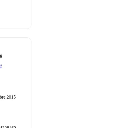
kg
f
re 2015
4328469