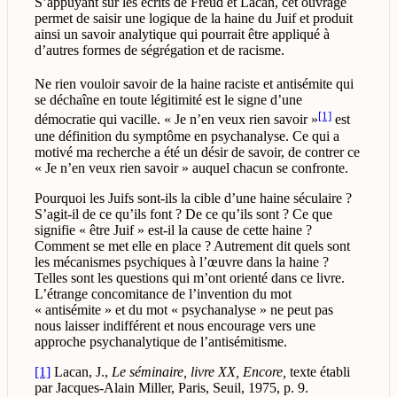
S’appuyant sur les écrits de Freud et Lacan, cet ouvrage
permet de saisir une logique de la haine du Juif et produit
ainsi un savoir analytique qui pourrait être appliqué à
d’autres formes de ségrégation et de racisme.
Ne rien vouloir savoir de la haine raciste et antisémite qui
se déchaîne en toute légitimité est le signe d’une
[1]
démocratie qui vacille. « Je n’en veux rien savoir »
est
une définition du symptôme en psychanalyse. Ce qui a
motivé ma recherche a été un désir de savoir, de contrer ce
« Je n’en veux rien savoir » auquel chacun se confronte.
Pourquoi les Juifs sont-ils la cible d’une haine séculaire ?
S’agit-il de ce qu’ils font ? De ce qu’ils sont ? Ce que
signifie « être Juif » est-il la cause de cette haine ?
Comment se met elle en place ? Autrement dit quels sont
les mécanismes psychiques à l’œuvre dans la haine ?
Telles sont les questions qui m’ont orienté dans ce livre.
L’étrange concomitance de l’invention du mot
« antisémite » et du mot « psychanalyse » ne peut pas
nous laisser indifférent et nous encourage vers une
approche psychanalytique de l’antisémitisme.
[1]
Lacan, J.,
Le séminaire, livre XX,
Encore,
texte établi
par Jacques-Alain Miller, Paris, Seuil, 1975, p. 9.