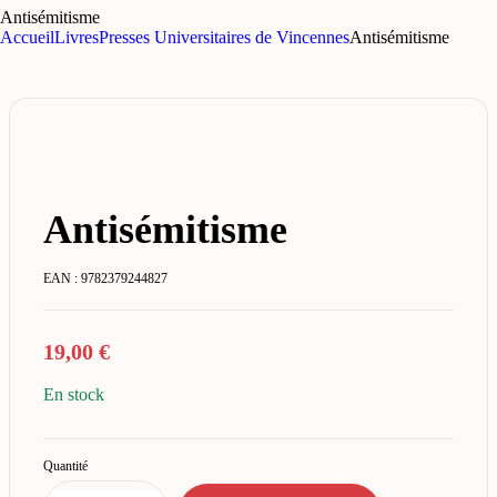
Antisémitisme
Accueil
Livres
Presses Universitaires de Vincennes
Antisémitisme
Antisémitisme
EAN :
9782379244827
19,00
€
En stock
Quantité