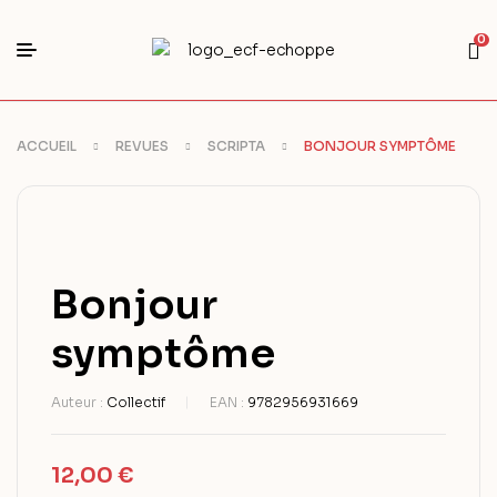
0
ACCUEIL
REVUES
SCRIPTA
BONJOUR SYMPTÔME
Bonjour
symptôme
Auteur :
Collectif
EAN :
9782956931669
12,00
€