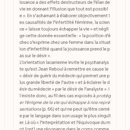
issance a des effets destructeurs de l’élan de
vie en donnant l’illusion que tout est possibl
e ». En s’acharnant à élaborer objectivement l
es causalités de l’infertilité féminine, la scien
ce « laisse toujours échapper la vie » et négli
ge cette donnée essentielle : « la position d’é
chec s’exprime chez une femme dans la situat
ion d’infertilité quand la jouissance prend le p
as sur le désir ».
L’orientation lacanienne invite le psychanalys
te qu’est Jean Reboul à remettre en cause le
« désir de guérir du médecin qui permet une p
lus grande liberté de l’autre » et à éclairer le d
ésir du médecin « par le désir de l’analyste ». I
l insiste donc, au fil des cas exposés à
protég
er l’énigme de la vie qui échappe à nos repré
sentations
(p. 66) et qui ne peut qu’être cerné
e par le langage dans son usage le plus singuli
er. Là où « l’interprétation et l’équivoque du m
ot [ont] une résonance dans le corps comme