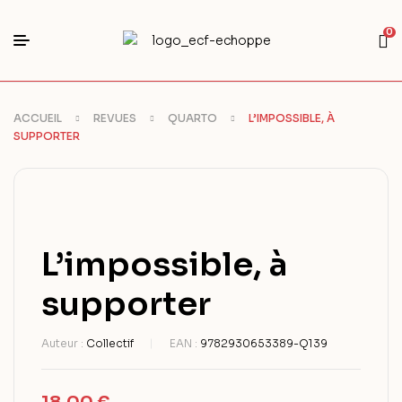
0
ACCUEIL
REVUES
QUARTO
L’IMPOSSIBLE, À
SUPPORTER
L’impossible, à
supporter
Auteur :
Collectif
EAN :
9782930653389-Q139