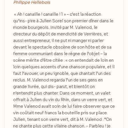
Philippe Hellebois
« Ah ! canaille ! canaille ! 1 » – c’est la réaction
qu’ins- pire à Julien Sorel son premier dîner dans le
monde bourgeois. Invité par M. Valenod, le
directeur du dépôt de mendicité de Verrières, et
aussi entrepreneur, il ne put ni manger ni parler
devant le spectacle obscène de son hôte et de sa
femme communiant dans le règne de l’objet – la
scène mérite d’être citée : « on entendait de loin en
loin quelques accents d’une chanson populaire, et il
faut l’avouer, un peu ignoble, que chantait l’un des
reclus. M. Valenod regarda l’un de ses gens en
grande livrée, qui dis- parut, et bientôt on
n’entendit plus chanter. Dans ce moment, un valet
offrait à Julien du vin du Rhin, dans un verre vert, et
Mme Valenod avait soin de lui faire observer que ce
vin coûtait neuf francs la bouteille pris sur place.
Julien, tenant son verre vert, dit à M. Valenod : “On
ne chante plus cette vilaine chanson. – Parbleu ! je