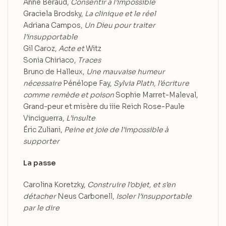
Anne Béraud,
Consentir à l’impossible
Graciela Brodsky,
La clinique et le réel
Adriana Campos,
Un Dieu pour traiter
l’insupportable
Gil Caroz,
Acte et
Witz
Sonia Chiriaco,
Traces
Bruno de Halleux,
Une mauvaise humeur
nécessaire
Pénélope Fay,
Sylvia Plath, l’écriture
comme remède et poison
Sophie Marret-Maleval,
Grand-peur et misère du iiie Reich Rose-Paule
Vinciguerra,
L’insulte
Éric Zuliani,
Peine et joie de l’impossible à
supporter
La passe
Carolina Koretzky,
Construire l’objet, et s’en
détacher
Neus Carbonell,
Isoler l’insupportable
par le dire