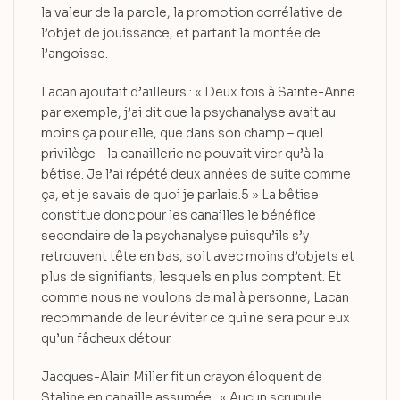
la valeur de la parole, la promotion corrélative de
l’objet de jouissance, et partant la montée de
l’angoisse.
Lacan ajoutait d’ailleurs : « Deux fois à Sainte-Anne
par exemple, j’ai dit que la psychanalyse avait au
moins ça pour elle, que dans son champ – quel
privilège – la canaillerie ne pouvait virer qu’à la
bêtise. Je l’ai répété deux années de suite comme
ça, et je savais de quoi je parlais.5 » La bêtise
constitue donc pour les canailles le bénéfice
secondaire de la psychanalyse puisqu’ils s’y
retrouvent tête en bas, soit avec moins d’objets et
plus de signifiants, lesquels en plus comptent. Et
comme nous ne voulons de mal à personne, Lacan
recommande de leur éviter ce qui ne sera pour eux
qu’un fâcheux détour.
Jacques-Alain Miller fit un crayon éloquent de
Staline en canaille assumée : « Aucun scrupule,