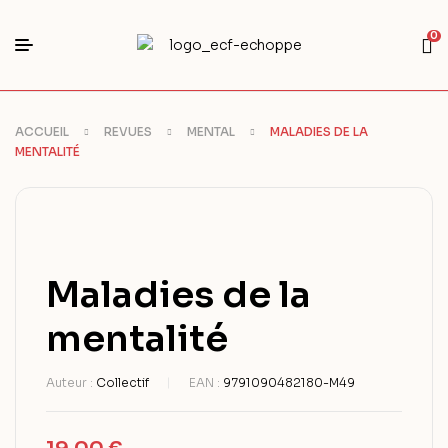
0
ACCUEIL
REVUES
MENTAL
MALADIES DE LA
MENTALITÉ
Maladies de la
mentalité
Auteur :
Collectif
EAN :
9791090482180-M49