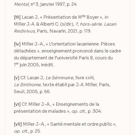
o
Mental
, n
3, janvier 1997, p. 24.
lle
[iii]
Lacan J., « Présentation de M
Boyer »,
in
Miller J.‑A. & Alberti C. (s/dir.),
?
,
hors-série. Lacan
Redivivus
, Paris, Navarin, 2021, p. 119.
[iv]
Miller J.-A., « L’orientation lacanienne. Pièces
détachées », enseignement prononcé dans le cadre
du département de l’université Paris 8, cours du
er
1
juin 2005, inédit.
[v]
Cf. Lacan J.,
Le Séminaire
, livre xxiii,
Le Sinthome
, texte établi par J.‑A. Miller, Paris,
Seuil, 2005, p. 66.
[vi]
Cf. Miller J.-A., « Enseignements de la
présentation de malades »,
op. cit.
, p. 304.
[vii]
Miller J.-A., « Santé mentale et ordre public »,
op. cit.
, p. 25.