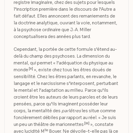
registre imaginaire, chez des sujets pour lesquels
l’inscription première dans le discours de l’Autre a
fait défaut. Elles annoncent des remaniements de
la doctrine analytique, ouvrant la voie, notamment,
à la psychose ordinaire que J.‑A. Miller
conceptualisera des années plus tard.
Cependant, la portée de cette formule s’étend au-
delà du champ des psychoses. La dimension du
mental, qui permet « l’adéquation du physique au
[ii]
monde
», existe chez tous les êtres doués de
sensibilité. Chez les êtres parlants, en revanche, le
langage et le narcissisme s’interposent, perturbant
le mental et l’adaptation au milieu. Parce qu’ils
croient être les auteurs de leurs paroles et de leurs
pensées, parce qu’ils imaginent posséder leur
corps, la mentalité des
parlêtres
les situe comme
foncièrement débiles par rapport au réel. « Je suis
[iii]
un peu un théâtre de marionnettes
», constate
lle
avec lucidité M
Boyer. Ne dévoile-t-elle pas là ce