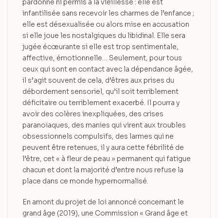
pardonné ni permis à la vieillesse : elle est
infantilisée sans recevoir les charmes de l’enfance ;
elle est désexualisée ou alors mise en accusation
si elle joue les nostalgiques du libidinal. Elle sera
jugée écœurante si elle est trop sentimentale,
affective, émotionnelle… Seulement, pour tous
ceux qui sont en contact avec la dépendance âgée,
il s’agit souvent de cela, d’êtres aux prises du
débordement sensoriel, qu’il soit terriblement
déficitaire ou terriblement exacerbé. Il pourra y
avoir des colères inexpliquées, des crises
paranoïaques, des manies qui virent aux troubles
obsessionnels compulsifs, des larmes qui ne
peuvent être retenues, il y aura cette fébrilité de
l’être, cet « à fleur de peau » permanent qui fatigue
chacun et dont la majorité d’entre nous refuse la
place dans ce monde hypernormalisé.
En amont du projet de loi annoncé concernant le
grand âge (2019), une Commission « Grand âge et