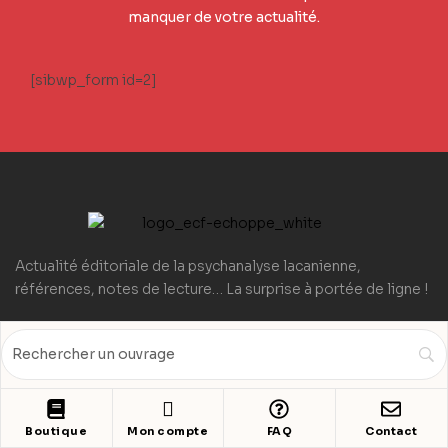
manquer de votre actualité.
[sibwp_form id=2]
Actualité éditoriale de la psychanalyse lacanienne,
références, notes de lecture… La surprise à portée de ligne !
E-Shop
Nos Partenaires
Boutique
Mon compte
FAQ
Contact