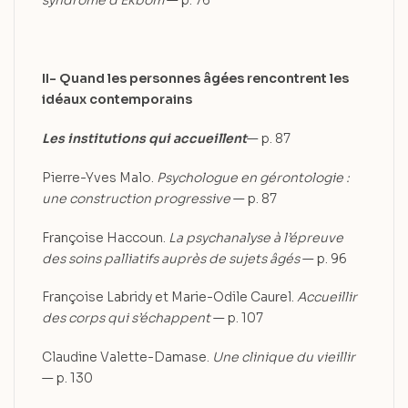
syndrome
d’Ekbom
— p. 76
II- Quand les personnes âgées rencontrent les
idéaux
contemporains
Les institutions qui accueillent
— p. 87
Pierre-Yves Malo.
Psychologue en gérontologie :
une construction progressive
— p. 87
Françoise Haccoun.
La psychanalyse à l’épreuve
des soins palliatifs auprès de
sujets âgés
— p. 96
Françoise Labridy et Marie-Odile Caurel.
Accueillir
des corps qui s’échappent
— p. 107
Claudine Valette-Damase.
Une clinique du vieillir
— p. 130