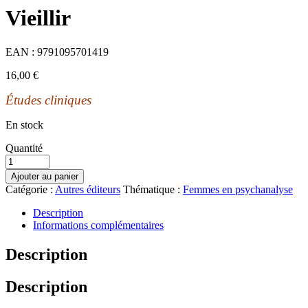
Vieillir
EAN :
9791095701419
16,00
€
Études cliniques
En stock
Quantité
Ajouter au panier
Catégorie :
Autres éditeurs
Thématique :
Femmes en psychanalyse
Description
Informations complémentaires
Description
Description