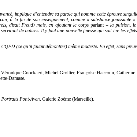
 avancé, implique d’entendre sa parole qui nomme cette épreuve singulièr
can, à la fin de son enseignement, comme « substance jouissante » ?
els, disait Freud) mais, en ajoutant le
corps parlant
– la pulsion, le
viront de balises. Il y faut une nouvelle finesse qui sait lire les effet
 un CQFD (ce qu’il fallait démontrer) même modeste. En effet, sans preu
éronique Cnockaert, Michel Grollier, Françoise Haccoun, Catherine 
alette-Damase.
 Portraits Pont-Aven
, Galerie Zoème (Marseille).