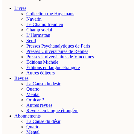
Livres
Collection rue Huysmans
Navarin
Le Champ freudien
Champ social
L’Harmattan
Seuil
Presses Psychanalytiques de Paris
Presses Universitaires de Rennes
Presses Universitaires de Vincennes
Éditions Michèle
Éditions en langue étrangère
Autres éditeurs
Revues
La Cause du désir
Quarto
Mental
Ornicar ?
Autres revues
Revues en langue étrangère
Abonnements
La Cause du désir
Quarto
Mental