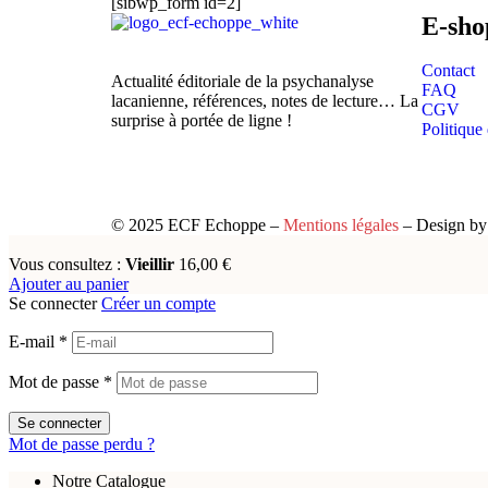
[sibwp_form id=2]
E-sho
Contact
Actualité éditoriale de la psychanalyse
FAQ
lacanienne, références, notes de lecture… La
CGV
surprise à portée de ligne !
Politique 
© 2025 ECF Echoppe –
Mentions légales
– Design b
Vous consultez :
Vieillir
16,00
€
Ajouter au panier
Se connecter
Créer un compte
E-mail
*
Mot de passe
*
Se connecter
Mot de passe perdu ?
Notre Catalogue