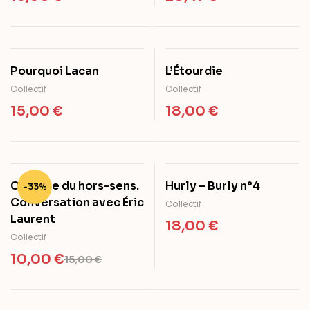
Pourquoi Lacan
L’Étourdie
Collectif
Collectif
15,00
€
18,00
€
Clinique du hors-sens.
Hurly – Burly n°4
-33%
Conversation avec Éric
Collectif
Laurent
18,00
€
Collectif
10,00
€
15,00
€