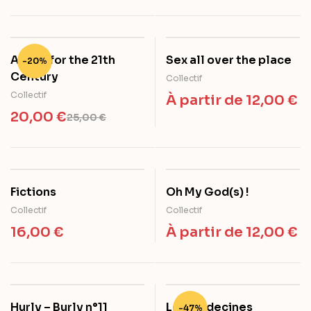
A Real for the 21th
Sex all over the place
-20%
Century
Collectif
Collectif
À partir de
12,00
€
20,00
€
25,00
€
Fictions
Oh My God(s) !
Collectif
Collectif
16,00
€
À partir de
12,00
€
Hurly – Burly n°11
Les médecines
-47%