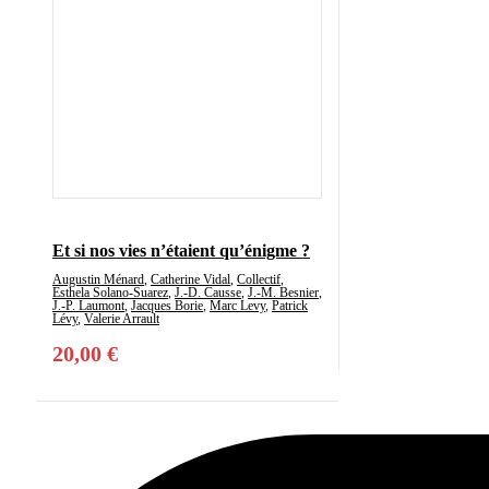
Et si nos vies n’étaient qu’énigme ?
Augustin Ménard
,
Catherine Vidal
,
Collectif
,
Esthela Solano-Suarez
,
J.-D. Causse
,
J.-M. Besnier
,
J.-P. Laumont
,
Jacques Borie
,
Marc Levy
,
Patrick
Lévy
,
Valerie Arrault
20,00
€