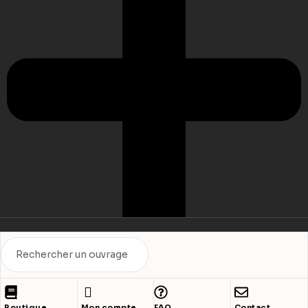
© 2025 ECF Echoppe –
Mentions légales
– Design by
PUSH IT UP
Nos Partenaires
Boutique
Mon compte
FAQ
Contact