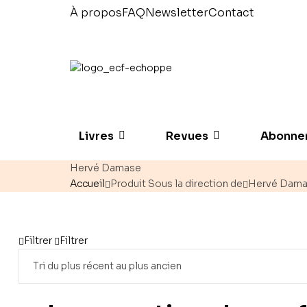
À propos
FAQ
Newsletter
Contact
Livres
Revues
Abonne
Hervé Damase
Accueil
Produit Sous la direction de
Hervé Dam
Filtrer
Filtrer