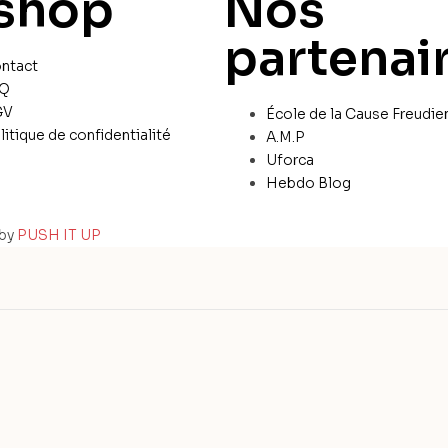
shop
Nos
partenai
ntact
AQ
GV
École de la Cause Freudie
litique de confidentialité
A.M.P
Uforca
Hebdo Blog
 by
PUSH IT UP