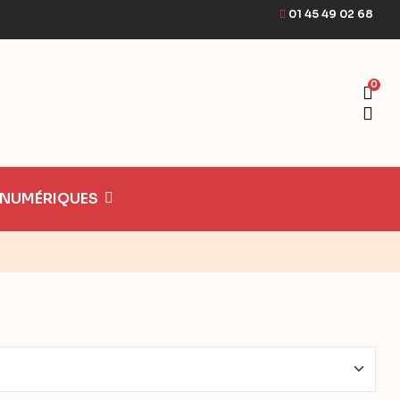
01 45 49 02 68
0
 NUMÉRIQUES