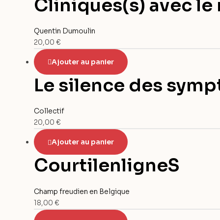
Cliniques(s) avec l
Quentin Dumoulin
20,00
€
Ajouter au panier
Le silence des sym
Collectif
20,00
€
Ajouter au panier
CourtilenligneS
Champ freudien en Belgique
18,00
€