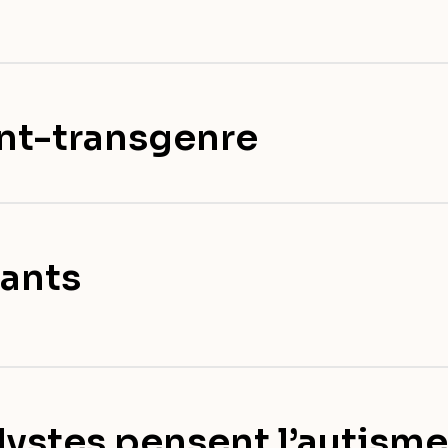
ant-transgenre
fants
lystes pensent l’autisme