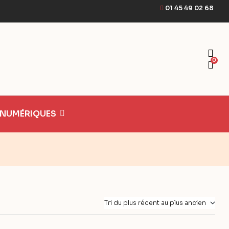
01 45 49 02 68
0
 NUMÉRIQUES