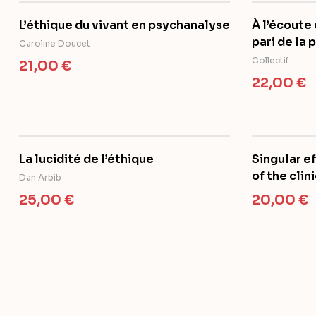
L’éthique du vivant en psychanalyse
À l’écoute 
pari de la
Caroline Doucet
Collectif
21,00
€
22,00
€
La lucidité de l’éthique
Singular e
of the clin
Dan Arbib
25,00
€
20,00
€