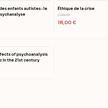
des enfants autistes : le
Éthique de la crise
 psychanalyse
Collectif
18,00
€
ffects of psychoanalysis
ic in the 21st century