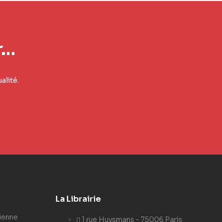
r…
alité.
La Librairie
ienne
1 rue Huysmans - 75006 Paris