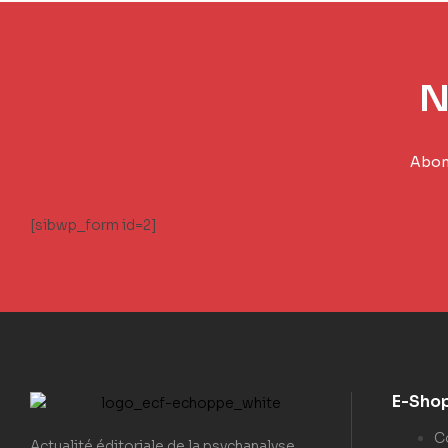
N
Abonn
[sibwp_form id=2]
E-Sho
C
Actualité éditoriale de la psychanalyse