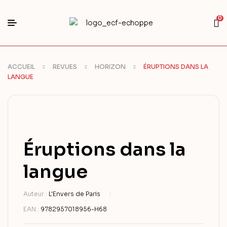
0
ACCUEIL
REVUES
HORIZON
ÉRUPTIONS DANS LA
LANGUE
Éruptions dans la
langue
Auteur :
L'Envers de Paris
EAN :
9782957018956-H68