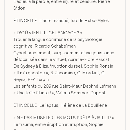
Lʼadieu à la parole, entre injure et censure, Pierre
Sidon
ÉTINCELLE : L’acte manqué, Isolde Huba-Mylek
« D’OÙ VIENT-IL CE LANGAGE ? »
Trouer la langue commune de la psychologie
cognitive, Ricardo Schabelman
Cyberharcèlement, surgissement dʼune jouissance
délocalisée dans le virtuel, Aurélie-Flore Pascal
De Sydney à Eliza, irruption du réel, Sophie Ronsin
« Il mʼa ghostée », B. Jacomino, G. Mordant, G.
Reyna, P.-Y. Turpin
Les enfants du 209 rue Saint-Maur Daphné Leimann
« Une toile filante ! », Valeria Sommer-Dupont
ÉTINCELLE : Le lapsus, Hélène de La Bouillerie
« NE PAS MUSELER LES MOTS PRÊTS À JAILLIR »
Le trauma, entre éruption et irruption, Sophie