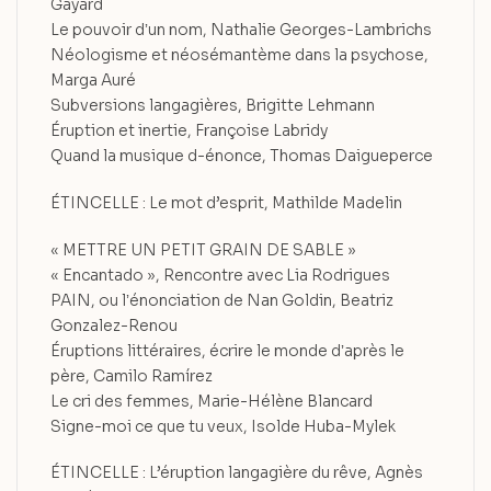
Gayard
Le pouvoir dʼun nom, Nathalie Georges-Lambrichs
Néologisme et néosémantème dans la psychose,
Marga Auré
Subversions langagières, Brigitte Lehmann
Éruption et inertie, Françoise Labridy
Quand la musique d-énonce, Thomas Daigueperce
ÉTINCELLE : Le mot d’esprit, Mathilde Madelin
« METTRE UN PETIT GRAIN DE SABLE »
« Encantado », Rencontre avec Lia Rodrigues
PAIN, ou lʼénonciation de Nan Goldin, Beatriz
Gonzalez-Renou
Éruptions littéraires, écrire le monde dʼaprès le
père, Camilo Ramírez
Le cri des femmes, Marie-Hélène Blancard
Signe-moi ce que tu veux, Isolde Huba-Mylek
ÉTINCELLE : L’éruption langagière du rêve, Agnès