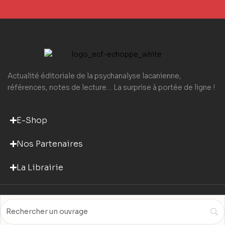
Actualité éditoriale de la psychanalyse lacanienne,
références, notes de lecture… La surprise à portée de ligne !
E-Shop
Nos Partenaires
La Librairie
© 2025 ECF Echoppe –
Mentions légales
– Design by
PUSH IT UP