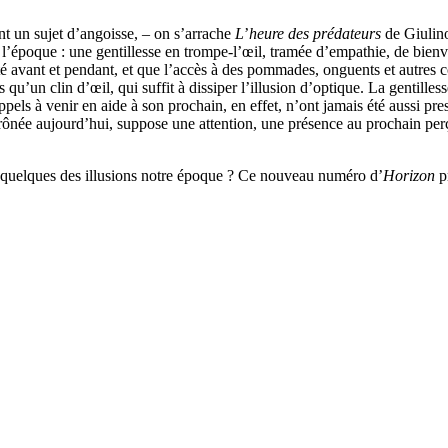
nt un sujet d’angoisse, – on s’arrache
L
’
heure des prédateurs
de Giulino
bien l’époque : une gentillesse en trompe-l’œil, tramée d’empathie, de bie
é avant et pendant, et que l’accès à des pommades, onguents et autres c
 qu’un clin d’œil, qui suffit à dissiper l’illusion d’optique. La gentill
els à venir en aide à son prochain, en effet, n’ont jamais été aussi pre
prônée aujourd’hui, suppose une attention, une présence au prochain pe
 e quelques des illusions notre époque ? Ce nouveau numéro d’
Horizon
pr