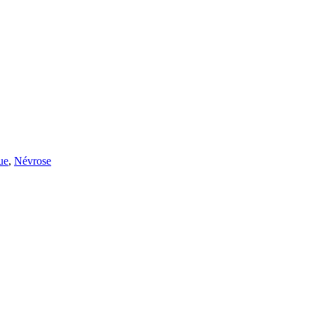
ue
,
Névrose