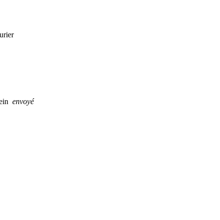
urier
tein
envoyé