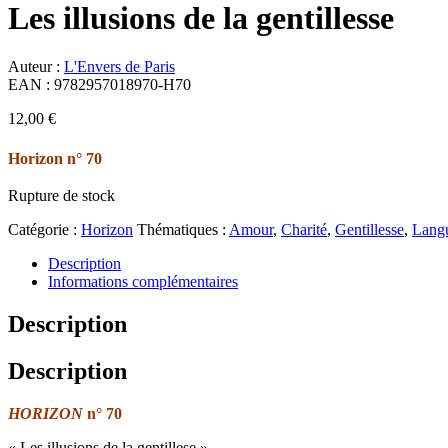
Les illusions de la gentillesse
Auteur :
L'Envers de Paris
EAN :
9782957018970-H70
12,00
€
Horizon n° 70
Rupture de stock
Catégorie :
Horizon
Thématiques :
Amour
,
Charité
,
Gentillesse
,
Lang
Description
Informations complémentaires
Description
Description
HORIZON
n° 70
« Les illusions de la gentillese »