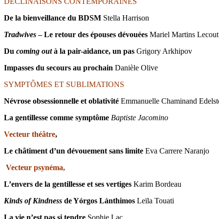
DÉCLINAISONS CONTEMPORAINES
De la bienveillance du BDSM
Stella Harrison
Tradwives
– Le retour des épouses dévouées
Mariel Martins Lecout
Du
coming out
à la pair-aidance,
un pas
Grigory Arkhipov
Impasses du secours au prochain
Danièle Olive
SYMPTÔMES ET SUBLIMATIONS
Névrose obsessionnelle et oblativité
Emmanuelle Chaminand Edels
La gentillesse comme symptôme
Baptiste Jacomino
Vecteur théâtre
,
Le châtiment d’un dévouement sans limite
Eva Carrere Naranjo
Vecteur psynéma,
L’envers
de la gentillesse et ses vertiges
Karim Bordeau
Kinds of Kindness
de
Yórgos Lánthimos
Leïla Touati
La vie n’est pas si tendre
Sophie Lac