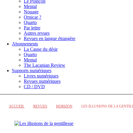
Le Poinçon
Mental
Nouage
Ornicar ?
Quarto
Par lettre
Autres revues
Revues en langue étrangère
Abonnements
La Cause du désir
Quarto
Mental
The Lacanian Review
Supports numériques
Livres numériques
Revues numériques
CD / DVD
ACCUEIL
REVUES
HORIZON
LES ILLUSIONS DE LA GENTIL