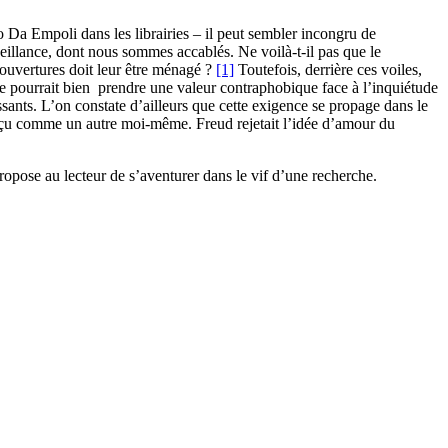
 Da Empoli dans les librairies
–
il peut sembler incongru de
nveillance, dont nous sommes accablés. Ne voilà-t-il pas que le
ouvertures doit leur être ménagé ?
[1]
Toutefois, derrière ces voiles,
esse pourrait bien prendre une valeur contraphobique face à l’inquiétude
ssants. L’on constate d’ailleurs que cette exigence se propage dans le
rçu comme un autre moi-même. Freud rejetait l’idée d’amour du
opose au lecteur de s’aventurer dans le vif d’une recherche.