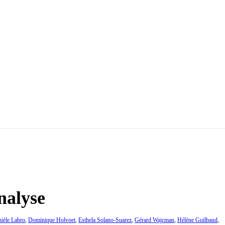
nalyse
ièle Labro
,
Dominique Holvoet
,
Esthela Solano-Suarez
,
Gérard Wajcman
,
Hélène Guilbaud
,