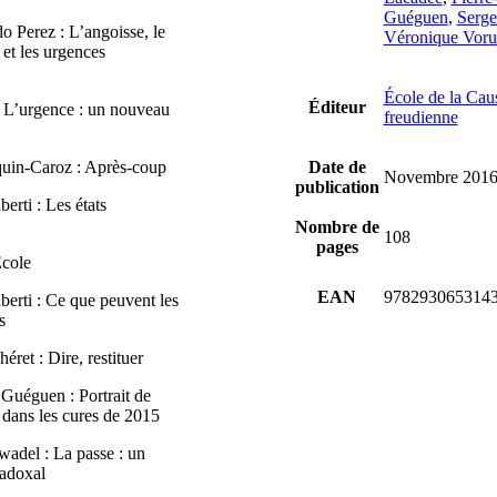
Guéguen
,
Serge
o Perez : L’angoisse, le
Véronique Voru
 et les urgences
École de la Cau
Éditeur
 L’urgence : un nouveau
freudienne
quin-Caroz : Après-coup
Date de
Novembre 201
publication
berti : Les états
Nombre de
108
pages
École
EAN
978293065314
berti : Ce que peuvent les
s
éret : Dire, restituer
 Guéguen : Portrait de
 dans les cures de 2015
wadel : La passe : un
adoxal