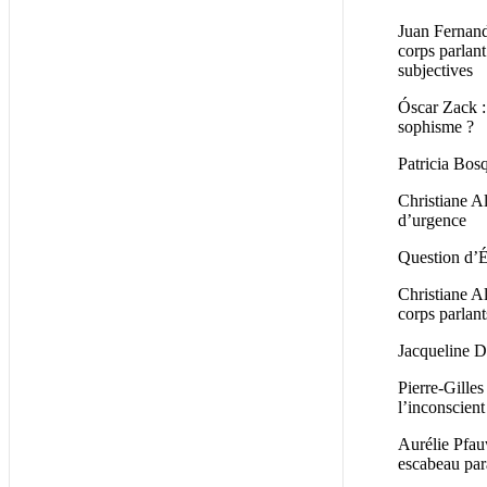
Juan Fernand
corps parlant
subjectives
Óscar Zack :
sophisme ?
Patricia Bos
Christiane Al
d’urgence
Question d’
Christiane Al
corps parlant
Jacqueline Dh
Pierre-Gilles
l’inconscient
Aurélie Pfau
escabeau par