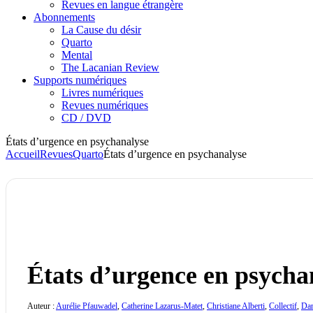
Revues en langue étrangère
Abonnements
La Cause du désir
Quarto
Mental
The Lacanian Review
Supports numériques
Livres numériques
Revues numériques
CD / DVD
États d’urgence en psychanalyse
Accueil
Revues
Quarto
États d’urgence en psychanalyse
États d’urgence en psycha
Auteur :
Aurélie Pfauwadel
,
Catherine Lazarus-Matet
,
Christiane Alberti
,
Collectif
,
Dan