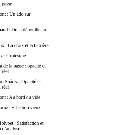
a passe
nt : Un ado sur
aud : De la dépouille au
 : La croix et la barrière
z : Grotesque
de la passe : opacité et
 réel
no Suárez : Opacité et
 réel
nt : Au bord du vide
ruz : « Le bon vieux
lvoet : Satisfaction et
n d’analyse