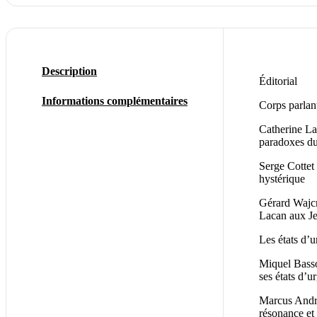
Description
Éditorial
Informations complémentaires
Corps parlan
Catherine La
paradoxes du
Serge Cottet 
hystérique
Gérard Wajcm
Lacan aux Je
Les états d’
Miquel Bassol
ses états d’u
Marcus André
résonance et 