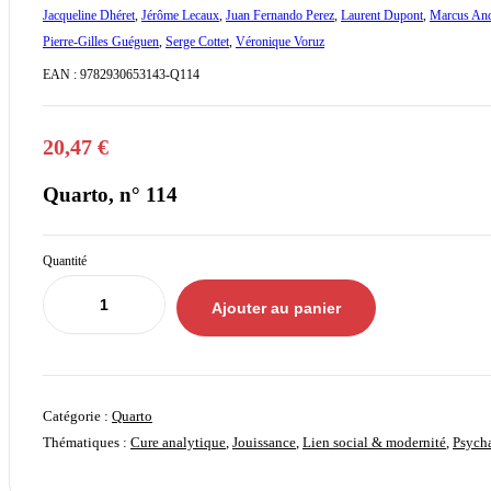
Jacqueline Dhéret
,
Jérôme Lecaux
,
Juan Fernando Perez
,
Laurent Dupont
,
Marcus And
Pierre-Gilles Guéguen
,
Serge Cottet
,
Véronique Voruz
EAN :
9782930653143-Q114
20,47
€
Quarto, n° 114
Quantité
Ajouter au panier
Catégorie :
Quarto
Thématiques :
Cure analytique
,
Jouissance
,
Lien social & modernité
,
Psych