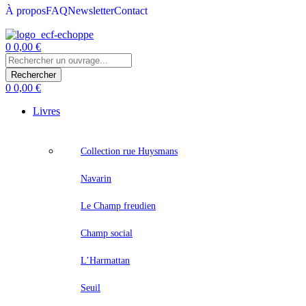
À propos
FAQ
Newsletter
Contact
Menu
0
0,00
€
0
0,00
€
Livres
Collection rue Huysmans
Navarin
Le Champ freudien
Champ social
L’Harmattan
Seuil