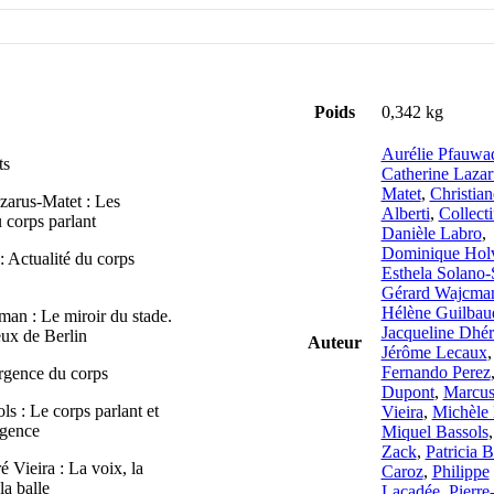
Poids
0,342 kg
Aurélie Pfauwa
ts
Catherine Lazar
Matet
,
Christian
zarus-Matet : Les
Alberti
,
Collecti
 corps parlant
Danièle Labro
,
Dominique Hol
: Actualité du corps
Esthela Solano-
Gérard Wajcma
Hélène Guilbau
an : Le miroir du stade.
Jacqueline Dhér
ux de Berlin
Auteur
Jérôme Lecaux
Fernando Perez
urgence du corps
Dupont
,
Marcus
s : Le corps parlant et
Vieira
,
Michèle 
rgence
Miquel Bassols
Zack
,
Patricia 
 Vieira : La voix, la
Caroz
,
Philippe
la balle
Lacadée
,
Pierre