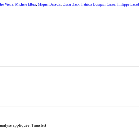
ré Vieira
,
Michèle Elbaz
,
Miquel Bassols
,
Óscar Zack
,
Patricia Bosquin-Caroz
,
Philippe Lacad
analyse appliquée
,
Transfert