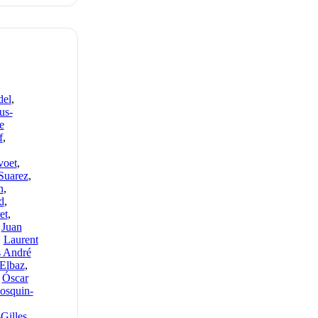
del
,
us-
e
f
,
voet
,
Suarez
,
n
,
d
,
et
,
,
Juan
,
Laurent
 André
Elbaz
,
,
Óscar
Bosquin-
-Gilles