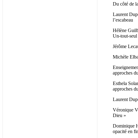
Du côté de l
Laurent Dupo
l’escabeau
Hélène Guilb
Un-tout-seul
Jérôme Lecaux
Michèle Elba
Enseignement 
approches du
Esthela Sola
approches du
Laurent Dupo
Véronique Vo
Dieu »
Dominique Ho
opacité en fi