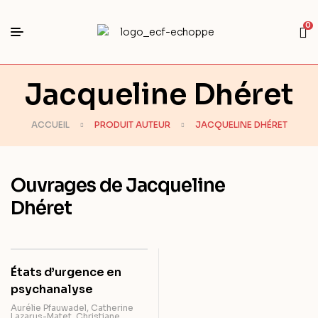
0
Jacqueline Dhéret
ACCUEIL
PRODUIT AUTEUR
JACQUELINE DHÉRET
Ouvrages de Jacqueline
Dhéret
États d’urgence en
psychanalyse
Aurélie Pfauwadel
,
Catherine
Lazarus-Matet
,
Christiane