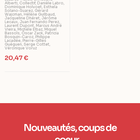
Alberti
,
Collectif
,
Danièle Labro
,
Dominique Holvoet
,
Esthela
Solano-Suarez
,
Gérard
Wajcman
,
Hélène Guilbaud
,
Jacqueline Dhéret
,
Jérôme
Lecaux
,
Juan Fernando Perez
,
Laurent Dupont
,
Marcus André
Vieira
,
Michèle Elbaz
,
Miquel
Bassols
,
Óscar Zack
,
Patricia
Bosquin-Caroz
,
Philippe
Lacadée
,
Pierre-Gilles
Guéguen
,
Serge Cottet
,
Véronique Voruz
20,47
€
Nouveautés, coups de
coeur…