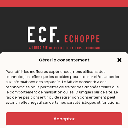
Gérer le consentement
Actualité éditoriale de la psychanalyse lacanienne,
références, notes de lecture… La surprise à portée de ligne !
Pour offrir les meilleures expériences, nous utilisons des
technologies telles que les cookies pour stocker et/ou accéder
aux informations des appareils. Le fait de consentir à ces
E-Shop
technologies nous permettra de traiter des données telles que
le comportement de navigation ou les ID uniques sur ce site. Le
fait de ne pas consentir ou de retirer son consentement peut
Nos Partenaires
avoir un effet négatif sur certaines caractéristiques et fonctions.
La Librairie
ECF-Echoppe sera fermé du 23 juillet au 31 août
Accepter
inclus. Toute commande passée pendant cette