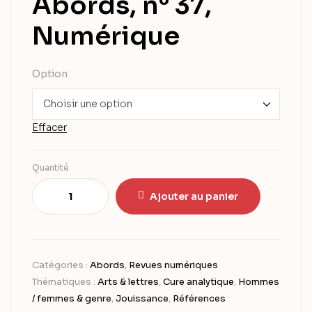
Abords, n° 37,
Numérique
Option
Effacer
Quantité
Ajouter au panier
Catégories :
Abords
,
Revues numériques
Thématiques :
Arts & lettres
,
Cure analytique
,
Hommes
/ femmes & genre
,
Jouissance
,
Références