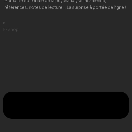
Actualité éditoriale de la psychanalyse lacanienne,
références, notes de lecture… La surprise à portée de ligne !
E-Shop