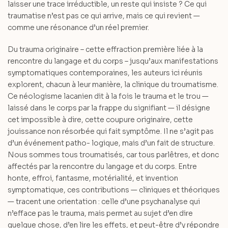
laisser une trace irréductible, un reste qui insiste ? Ce qui
traumatise n’est pas ce qui arrive, mais ce qui revient —
comme une résonance d’un réel premier.
Du trauma originaire – cette effraction première liée à la
rencontre du langage et du corps – jusqu’aux manifestations
symptomatiques contemporaines, les auteurs ici réunis
explorent, chacun à leur manière, la clinique du troumatisme.
Ce néologisme lacanien dit à la fois le trauma et le trou —
laissé dans le corps par la frappe du signifiant — il désigne
cet impossible à dire, cette coupure originaire, cette
jouissance non résorbée qui fait symptôme. Il ne s’agit pas
d’un événement patho- logique, mais d’un fait de structure.
Nous sommes tous troumatisés, car tous parlêtres, et donc
affectés par la rencontre du langage et du corps. Entre
honte, effroi, fantasme, motérialité, et invention
symptomatique, ces contributions — cliniques et théoriques
— tracent une orientation : celle d’une psychanalyse qui
n’efface pas le trauma, mais permet au sujet d’en dire
quelque chose, d’en lire les effets, et peut-être d’y répondre