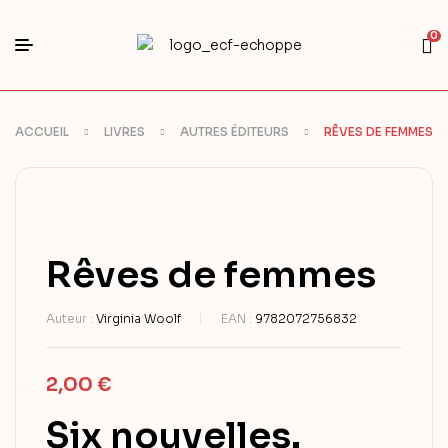
0
ACCUEIL
LIVRES
AUTRES ÉDITEURS
RÊVES DE FEMMES
Rêves de femmes
Auteur :
Virginia Woolf
EAN :
9782072756832
2,00
€
Six nouvelles.