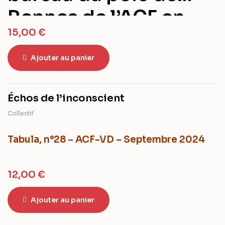
Rennes de l’ACF en
15,00
€
VLB
2023-2024
Ajouter au panier
Échos de l’inconscient
Collectif
Tabula, n°28 – ACF-VD – Septembre 2024
12,00
€
Ajouter au panier