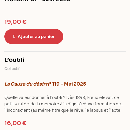
19,00
€
Ajouter au panier
L’oubli
Collectif
La Cause du désir
n° 119 – Mai 2025
Quelle valeur donner à l’oubli ? Dès 1898, Freud élevait ce
petit « raté » de la mémoire à la dignité d’une formation de
l’inconscient (au même titre que le rêve, le lapsus et l’acte
manqué). Prenant appui sur l’exemple de Freud, ce numéro
16,00
€
de LCD s’emploie à donner toute sa valeur à cet oubli… trop
souvent oublié.